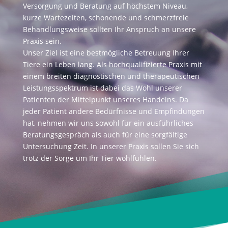
Versorgung und Beratung auf höchstem Niveau,
kurze Wartezeiten, schonende und schmerzfreie
Behandlungsweise sollten Ihr Anspruch an unsere
Praxis sein.
Unser Ziel ist eine bestmögliche Betreuung Ihrer
Tiere ein Leben lang. Als hochqualifizierte Praxis mit
einem breiten diagnostischen und therapeutischen
Leistungsspektrum ist dabei das Wohl unserer
Patienten der Mittelpunkt unseres Handelns.
Da
jeder Patient andere Bedürfnisse und Empfindungen
hat, nehmen wir uns sowohl für ein ausführliches
Beratungsgespräch als auch für eine sorgfältige
Untersuchung Zeit. In unserer Praxis sollen Sie sich
trotz der Sorge um Ihr Tier wohlfühlen.