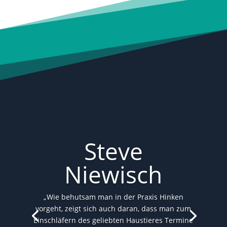
Steve
Niewisch
„Ich lege besonders viel Wert auf
„Wie behutsam man in der Praxis Hinken
Zuverlässigkeit und eine Behandlung im
vorgeht, zeigt sich auch daran, dass man zum
Interesse des Tieres. Seit Jack 2016 etwas mit
Einschläfern des geliebten Haustieres Termine